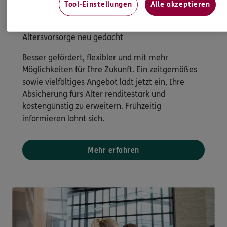
Tool-Einstellungen
Alle akzeptieren
Staatliche Förderung
Altersvorsorge neu gedacht
Besser gefördert, flexibler und mit mehr
Möglichkeiten für Ihre Zukunft. Ein zeitgemäßes
sowie vielfältiges Angebot lädt jetzt ein, Ihre
Absicherung fürs Alter renditestark und
kostengünstig zu erweitern. Frühzeitig
informieren lohnt sich.
Mehr erfahren