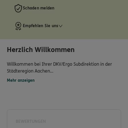
Schaden melden
Empfehlen Sie uns
Herzlich Willkommen
Willkommen bei Ihrer DKV/Ergo Subdirektion in der
Städteregion Aachen
Wir bieten eine umfassende und hochwertige Beratung
Mehr anzeigen
und Kundenbetreuung. Neben einem vielseitigem
Service ist mir und meinem Team eine qualifizierte,
vertrauensvolle und transparente Zusammenarbeit
wichtig. Profitieren Sie von attraktiven Leistungen im
Bereich der privaten und beruflichen Absicherung.
BEWERTUNGEN