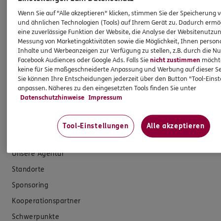
Hilfe & Services
Wenn Sie auf "Alle akzeptieren" klicken, stimmen Sie der Speicherung 
und ähnlichen Technologien (Tools) auf Ihrem Gerät zu. Dadurch ermö
eine zuverlässige Funktion der Website, die Analyse der Websitenutzun
E-Mail schreiben
Messung von Marketingaktivitäten sowie die Möglichkeit, Ihnen persona
Inhalte und Werbeanzeigen zur Verfügung zu stellen, z.B. durch die N
Schaden melden
Facebook Audiences oder Google Ads. Falls Sie
nicht zustimmen
möchten
keine für Sie maßgeschneiderte Anpassung und Werbung auf dieser Se
Erstkontaktinformationen
Sie können Ihre Entscheidungen jederzeit über den Button "Tool-Eins
EU-Offenlegungsvereinbarung
anpassen. Näheres zu den eingesetzten Tools finden Sie unter
Datenschutzhinweise
Impressum
Datenverarbeitung
Tool-Einstellungen
Alle akzeptieren
Das könnte Sie auch interessieren
Unsere Agentur
Standorte
Sponsoring
Kooperationspartner
Schwerpunkte