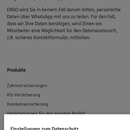
ERGO wird Sie in keinem Fall darum bitten, persönliche
Daten über WhatsApp mit uns zu teilen. Für den Fall,
dass wir Ihre Daten benötigen, wird Ihnen ein
Mitarbeiter eine Möglichkeit für den Datenaustausch,
z.B. sicheres Kontaktformular, mitteilen.
Produkte
Zahnversicherungen
Kfz-Versicherung
Krankenversicherung
Versicherungen für den privaten Bedarf
Versicherungen für Geschäftskunden
Einstellungen zum Datenschutz