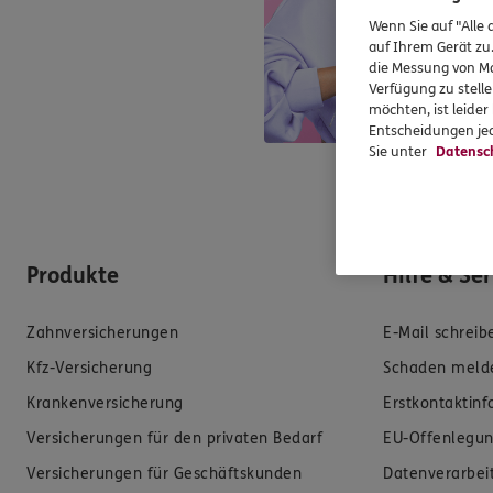
Wenn Sie auf "Alle 
auf Ihrem Gerät zu
die Messung von Ma
Verfügung zu stelle
möchten, ist leide
Entscheidungen jed
Sie unter
Datensc
Produkte
Hilfe & Se
Zahnversicherungen
E-Mail schreib
Kfz-Versicherung
Schaden meld
Krankenversicherung
Erstkontaktin
Versicherungen für den privaten Bedarf
EU-Offenlegun
Versicherungen für Geschäftskunden
Datenverarbei