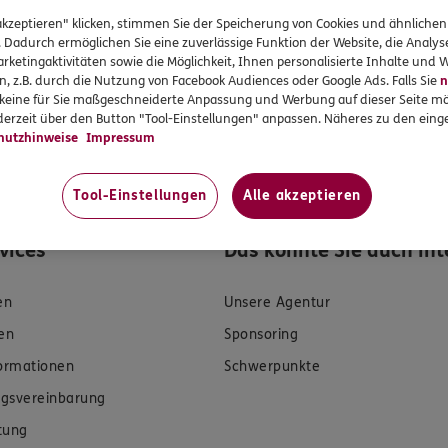
akzeptieren" klicken, stimmen Sie der Speicherung von Cookies und ähnlichen
Jetzt empfehlen
. Dadurch ermöglichen Sie eine zuverlässige Funktion der Website, die Analy
rketingaktivitäten sowie die Möglichkeit, Ihnen personalisierte Inhalte und
n, z.B. durch die Nutzung von Facebook Audiences oder Google Ads. Falls Sie
n
r keine für Sie maßgeschneiderte Anpassung und Werbung auf dieser Seite mö
erzeit über den Button "Tool-Einstellungen" anpassen. Näheres zu den einge
hutzhinweise
Impressum
Tool-Einstellungen
Alle akzeptieren
rvices
Das könnte Sie auch int
en
Unsere Agentur
en
Sponsoring
formationen
Schwerpunkte
gsvereinbarung
tung