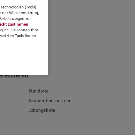
 Technologien (Tools)
se der Websitenutzung,
 Werbeanzeigen zur
icht zustimmen
glich. Sie können Ihre
setzten Tools finden
eressieren
Standorte
Kooperationspartner
Jobangebote