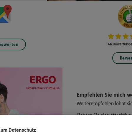
 bewerten
46
Bewertunge
Bewe
Empfehlen Sie mich w
Weiterempfehlen lohnt sic
Sichern Sie sich attraktiv
Weiterempfehlung an Fre
 zum Datenschutz