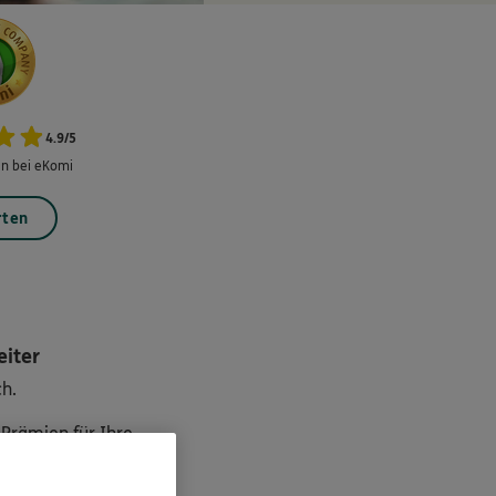
4.9
/
5
n bei eKomi
rten
eiter
h.
e Prämien für Ihre
unde und Bekannte.