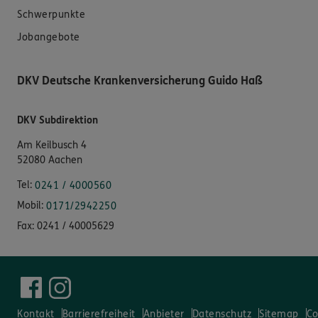
Schwerpunkte
Jobangebote
DKV Deutsche Krankenversicherung Guido Haß
DKV Subdirektion
Am Keilbusch 4
52080 Aachen
Tel:
0241 / 4000560
Mobil:
0171/2942250
Fax:
0241 / 40005629
Kontakt
Barrierefreiheit
Anbieter
Datenschutz
Sitemap
Co