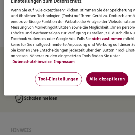
Einstellungen zum Datenschutz
Guido
Haß
Wenn Sie auf "Alle akzeptieren" klicken, stimmen Sie der Speicherung 
Subdirektor
und ähnlichen Technologien (Tools) auf Ihrem Gerät zu. Dadurch ermö
eine zuverlässige Funktion der Website, die Analyse der Websitenutzun
Tel:
Messung von Marketingaktivitäten sowie die Möglichkeit, Ihnen persona
0241 / 4000560
Inhalte und Werbeanzeigen zur Verfügung zu stellen, z.B. durch die N
Mobil:
0171/2942250
Facebook Audiences oder Google Ads. Falls Sie
nicht zustimmen
möchten
keine für Sie maßgeschneiderte Anpassung und Werbung auf dieser Se
Sie können Ihre Entscheidungen jederzeit über den Button "Tool-Eins
anpassen. Näheres zu den eingesetzten Tools finden Sie unter
Route planen
Datenschutzhinweise
Impressum
Tool-Einstellungen
Alle akzeptieren
Nachricht senden
Schaden melden
HINWEIS